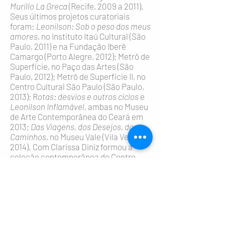
Murillo La Greca
(Recife, 2009 a 2011).
Seus últimos projetos curatoriais
foram:
Leonilson: Sob o peso dos meus
amores
, no Instituto Itaú Cultural (São
Paulo, 2011) e na Fundação Iberê
Camargo (Porto Alegre, 2012); Metrô de
Superfície, no Paço das Artes (São
Paulo, 2012); Metrô de Superfície II, no
Centro Cultural São Paulo (São Paulo,
2013); R
otas: desvios e outros ciclos
e
Leonilson Inflamável
, ambas no Museu
de Arte Contemporânea do Ceará em
2013;
Das Viagens, dos Desejos, dos
Caminhos
, no Museu Vale (Vila Velha,
2014). Com Clarissa Diniz formou a
coleção contemporânea do Centro
Cultural Banco do Nordeste, vinculada
ao projeto
Metrô de Superfície.
Participou da equipe curatorial da 5º
edição do Prêmio CNI SESI SENAI
Marcantonio Vilaça e do Salão Arte
Pará 2015. Integrou o corpo curatorial