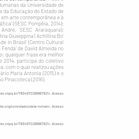
 Humanas da Universidade de
ia da Educação do Estado de
sa em arte contemporânea e à
áfica’ (SESC Pompéia, 2014);
André, SESC Araraquara);
lina Giuseppina | Achillina Bo’
 in Brasil’ (Centro Cultural
a Fenda’ de David Almeida no
ão: qualquer frase era melhor
 2014, participa do coletivo
a, com o qual realizou ações
rio Maria Antonia (2015) e o
ão Pinacoteca (2016).
ttes.cnpq.br/7834970298967621>.
Acesso
te.org/convidados/ana-roman>.
Acesso
ttes.cnpq.br/7834970298967621>.
Acesso