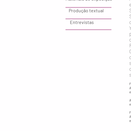
Produção textual
Entrevistas
F
A
e
A
e
F
A
e