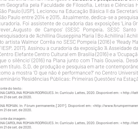
em Geografia pela Faculdade de Filosofia, Letras e Ciências
São Paulo (USP). Lecionou na Educação Básica II da Secretar
São Paulo entre 2014 e 2015. Atualmente, dedica-se a pesqui
curadoria. Foi assistente de curadoria das exposições ‘Lina Gr
‘rever_Augusto de Campos’ (SESC Pompeia, SESC Santo 
pesquisadora de ‘Achillina Giuseppina Maria | Bo Achillina | Achil
do artista Walmor Corrêa no SESC Pompeia (2016) e ‘Ready Made
FIESP, 2017). Assinou a curadoria da exposição ‘A Asseidade d
Centro Elefante Centro Cultural em Brasília (2016) e a ‘Ocupaç
que o silêncio’ (2016) na Plana junto com Thais Gouveia. Desde
sem título, S.D. de produção e pesquisa em arte contemporâne
como a mostra ‘O que não é performance?’ no Centro Universitá
seminário ‘Residências Públicas: Primeiras Questões’ na Estaç
onte do texto:
NA CAROLINA ROMAN RODRIGUES. In: Currículo Lattes, 2020. Disponível em: <
http://la
m 21 de set. de 2020.
NA ROMAN. In: Fórum permanente, [201?]. Disponível em: <
http://www.forumpermanen
m 21 de set. de 2020​.
onte da imagem:
NA CAROLINA ROMAN RODRIGUES. In: Currículo Lattes, 2020. Disponível em: <
http://la
m 21 de set. de 2020.